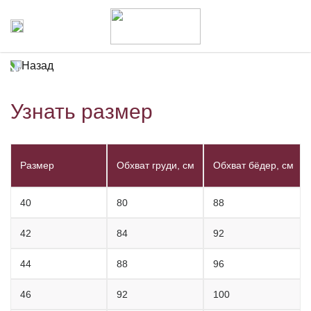
Назад
Узнать размер
Размер
Обхват груди, см
Обхват бёдер, см
40
80
88
42
84
92
44
88
96
46
92
100