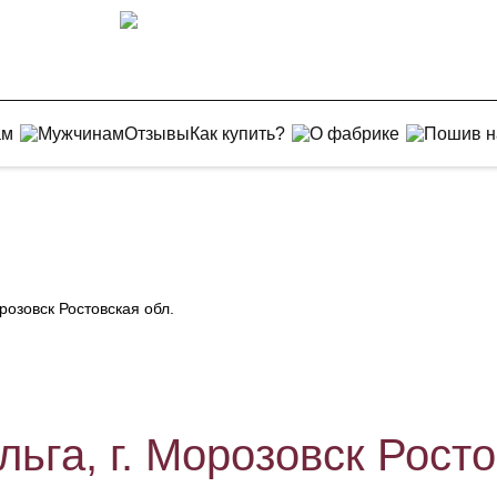
ам
Мужчинам
Отзывы
Как купить?
О фабрике
Пошив н
розовск Ростовская обл.
ьга, г. Морозовск Росто