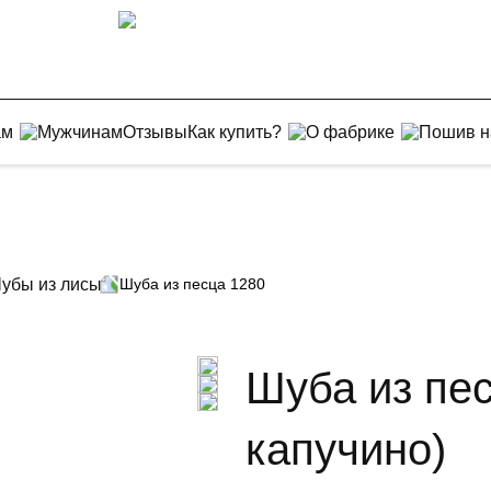
ам
Мужчинам
Отзывы
Как купить?
О фабрике
Пошив н
убы из лисы
Шуба из песца 1280
Шуба из пес
капучино)