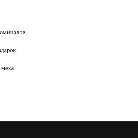
номиналов
одарок
 меха