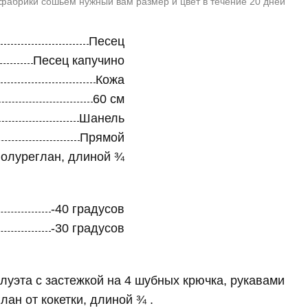
 фабрики сошьём нужный вам размер и цвет в течение 20 дней
Песец
Песец капучино
Кожа
60 см
Шанель
Прямой
олуреглан, длиной ¾
-40 градусов
-30 градусов
луэта с застежкой на 4 шубных крючка, рукавами
ан от кокетки, длиной ¾ .