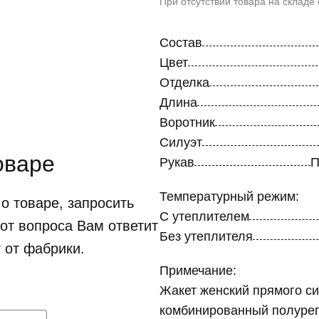
При отсутствии товара на складе
Состав
Цвет
Отделка
Длина
Воротник
Силуэт
оваре
Рукав
П
Температурный режим:
о товаре, запросить
С утеплителем
от вопроса Вам ответит
Без утеплителя
 от фабрики.
Примечание:
Жакет женский прямого си
комбинированный полурегл