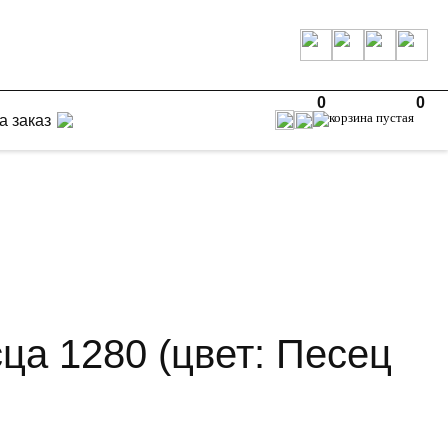
0
0
а заказ
ца 1280 (цвет: Песец