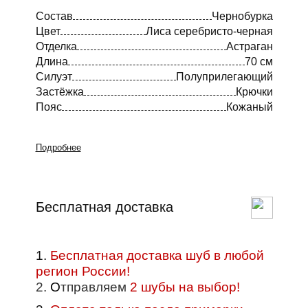
Состав
Чернобурка
Цвет
Лиса серебристо-черная
Отделка
Астраган
Длина
70 см
Силуэт
Полуприлегающий
Застёжка
Крючки
Пояс
Кожаный
Подробнее
Бесплатная доставка
1.
Бесплатная доставка шуб в любой
регион России!
2.
О
тправляем
2 шубы на выбор!